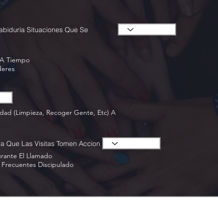
Sabiduría Situaciones Que Se
 A Tiempo
deres
idad (Limpieza, Recoger Gente, Etc) A
ra Que Las Visitas Tomen Accion
rante El Llamado
Tardo Invitar Visitas Más Frecuentes Discipulado