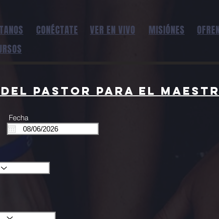
ÍTANOS
CONÉCTATE
VER EN VIVO
MISIÓNES
OFRE
URSOS
del Pastor para el maest
Fecha